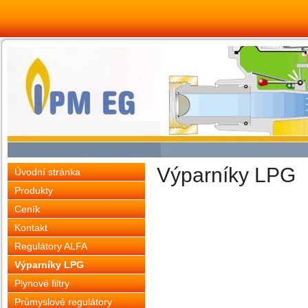
Výparníky LPG
Úvodní stránka
Produkty
Ceník
Kontakt
Regulátory ALFA
Výparníky LPG
Plynové filtry
Průmyslové regulátory