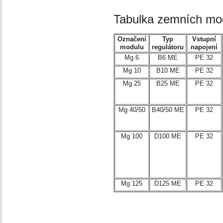
Tabulka zemních mo
Označení
Typ
Vstupní
modulu
regulátoru
napojení
Mg 6
B6 ME
PE 32
Mg 10
B10 ME
PE 32
Mg 25
B25 ME
PE 32
Mg 40/50
B40/50 ME
PE 32
Mg 100
D100 ME
PE 32
Mg 125
D125 ME
PE 32