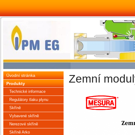
Zemní modu
Úvodní stránka
Produkty
Technické informace
Regulátory tlaku plynu
Skříně
Vybavené skříně
Nerezové skříně
Skříně Arko